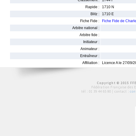
Classement :
1744 F
Rapide :
1710 N
Blitz :
1710 E
Fiche Fide :
Fiche Fide de Char
Arbitre national :
Arbitre fide :
Initiateur :
Animateur :
Entraîneur :
Affiliation :
Licence A le 27/09/
Copyright © 2015 FFE
Fédération Française des 
tél :
01 39 44 65 80
| contact :
con