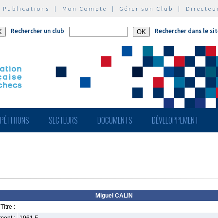
|
Publications
|
Mon Compte
|
Gérer son Club
|
Directeu
Rechercher un club
Rechercher dans le si
PÉTITIONS
SECTEURS
DOCUMENTS
DÉVELOPPEMENT
Miguel CALIN
Titre :