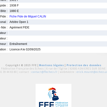
ment :
1961 F
pide :
1938 F
Blitz :
1880 E
Fide :
Fiche Fide de Miguel CALIN
ional :
Arbitre Open 1
 fide :
Agrément FIDE
iateur :
teur :
neur :
Entraînement
iation :
Licence A le 02/09/2025
Copyright © 2015 FFE |
Mentions légales
|
Protection des données
Fédération Française des Echecs |
6 rue de l'Eglise | 92600 ASNIERES SUR SEINE
01 39 44 65 80
| contact :
contact@ffechecs.fr
| webmestre :
erick.mouret@echecs.as