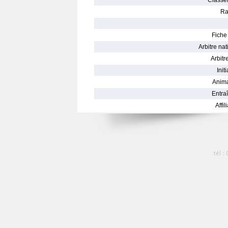
Classe
Ra
Fiche 
Arbitre nat
Arbitre
Init
Anima
Entraî
Affil
tél :