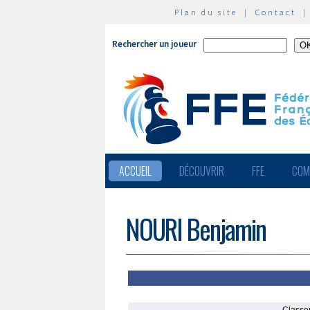
Plan du site
|
Contact
Rechercher un joueur
ACCUEIL
DÉCOUVRIR
FFE
COM
NOURI Benjamin