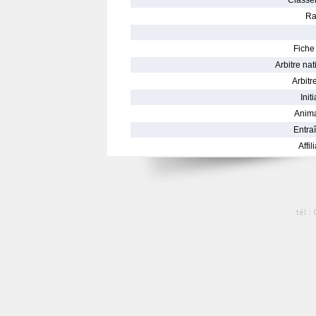
Classe
Ra
Fiche 
Arbitre nat
Arbitre
Init
Anima
Entraî
Affil
tél :