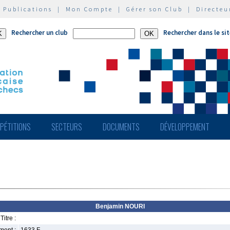
|
Publications
|
Mon Compte
|
Gérer son Club
|
Directeu
Rechercher un club
Rechercher dans le si
PÉTITIONS
SECTEURS
DOCUMENTS
DÉVELOPPEMENT
Benjamin NOURI
Titre :