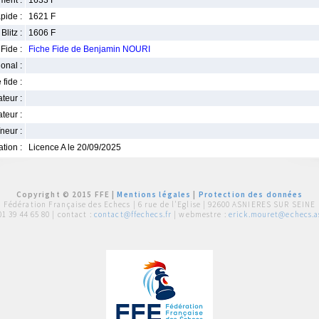
ment :
1633 F
pide :
1621 F
Blitz :
1606 F
Fide :
Fiche Fide de Benjamin NOURI
ional :
 fide :
iateur :
teur :
neur :
iation :
Licence A le 20/09/2025
Copyright © 2015 FFE |
Mentions légales
|
Protection des données
Fédération Française des Echecs |
6 rue de l'Eglise | 92600 ASNIERES SUR SEINE
01 39 44 65 80
| contact :
contact@ffechecs.fr
| webmestre :
erick.mouret@echecs.as