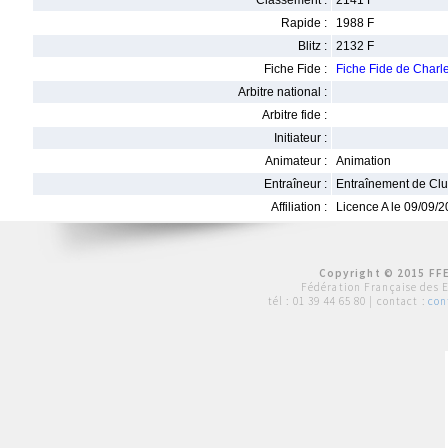
Classement :
2141 F
Rapide :
1988 F
Blitz :
2132 F
Fiche Fide :
Fiche Fide de Cha
Arbitre national :
Arbitre fide :
Initiateur :
Animateur :
Animation
Entraîneur :
Entraînement de Cl
Affiliation :
Licence A le 09/09/
Copyright © 2015 FFE
Fédération Française des 
tél :
01 39 44 65 80
| contact :
con