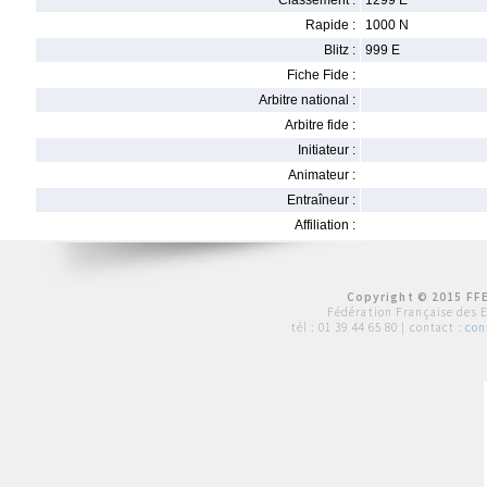
Classement :
1299 E
Rapide :
1000 N
Blitz :
999 E
Fiche Fide :
Arbitre national :
Arbitre fide :
Initiateur :
Animateur :
Entraîneur :
Affiliation :
Copyright © 2015 FFE
Fédération Française des 
tél :
01 39 44 65 80
| contact :
con