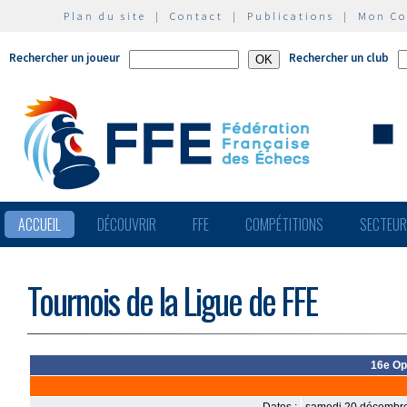
Plan du site
|
Contact
|
Publications
|
Mon C
Rechercher un joueur
Rechercher un club
ACCUEIL
DÉCOUVRIR
FFE
COMPÉTITIONS
SECTEU
Tournois de la Ligue de FFE
16e Op