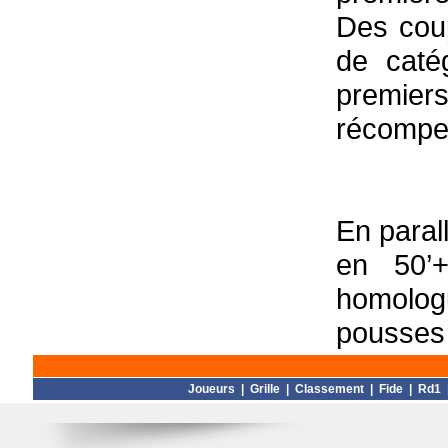
Des cou
de caté
premier
récompe
En paral
en 50’+
homolog
pousses 
Joueurs
|
Grille
|
Classement
|
Fide
|
Rd1