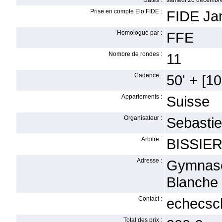
Dates :
samedi 20 décembre
Prise en compte Elo FIDE :
FIDE Ja
Homologué par :
FFE
Nombre de rondes :
11
Cadence :
50' + [10'
Appariements :
Suisse
Organisateur :
Sebasti
Arbitre :
BISSIER
Adresse :
Gymnas
Blanche
Contact :
echecsc
Total des prix :