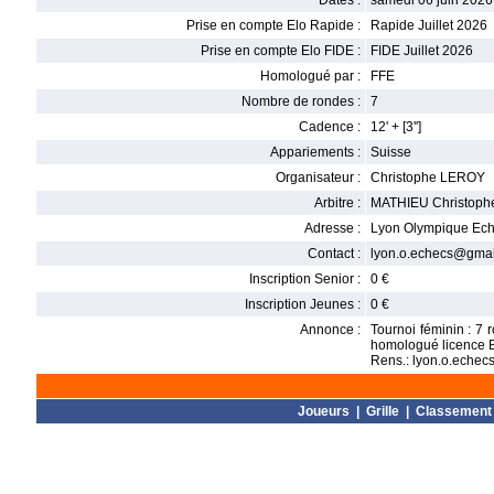
Dates :
samedi 06 juin 2026
Prise en compte Elo Rapide :
Rapide Juillet 2026
Prise en compte Elo FIDE :
FIDE Juillet 2026
Homologué par :
FFE
Nombre de rondes :
7
Cadence :
12' + [3'']
Appariements :
Suisse
Organisateur :
Christophe LEROY
Arbitre :
MATHIEU Christoph
Adresse :
Lyon Olympique Eche
Contact :
lyon.o.echecs@gmai
Inscription Senior :
0 €
Inscription Jeunes :
0 €
Annonce :
Tournoi féminin : 7
homologué licence B
Rens.: lyon.o.eche
Joueurs
|
Grille
|
Classement