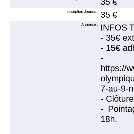
35 €
Inscription Jeunes :
35 €
Annonce :
INFOS 
- 35€ ext
- 15€ ad
- In
https://
olympiq
7-au-9-
- Clôture
- Point
18h.