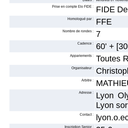
Dates :
vendredi 07 novemb
Prise en compte Elo FIDE :
FIDE De
Homologué par :
FFE
Nombre de rondes :
7
Cadence :
60' + [30'
Appariements :
Toutes 
Organisateur :
Christo
Arbitre :
MATHIEU
Adresse :
Lyon Ol
Lyon sor
Contact :
lyon.o.
Inscription Senior :