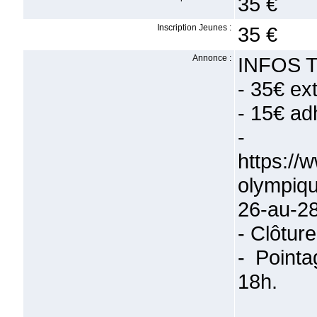
35 €
Inscription Jeunes :
35 €
Annonce :
INFOS 
- 35€ ext
- 15€ ad
- In
https://
olympiq
26-au-28
- Clôture
- Point
18h.