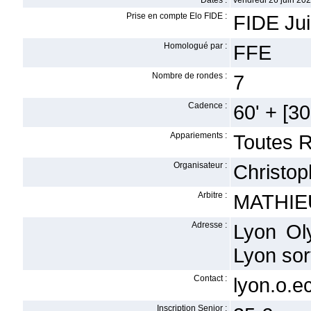
Dates :
vendredi 26 juin 20
Prise en compte Elo FIDE :
FIDE Jui
Homologué par :
FFE
Nombre de rondes :
7
Cadence :
60' + [30'
Appariements :
Toutes 
Organisateur :
Christo
Arbitre :
MATHIEU
Adresse :
Lyon Ol
Lyon sor
Contact :
lyon.o.
Inscription Senior :