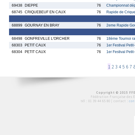
69438
DIEPPE
76
Championnat dép
68745
CRIQUEBEUF EN CAUX
76
Rapide de Criqu
68899
GOURNAY EN BRAY
76
2eme Rapide Gou
68498
GONFREVILLE L'ORCHER
76
18ème Tournoi ra
68303
PETIT CAUX
76
1er Festival Peti
68304
PETIT CAUX
76
1er Festival Peti
1
2
3
4
5
6
7
Copyright © 2015 FFE
Fédération Française des 
tél :
01 39 44 65 80
| contact :
con