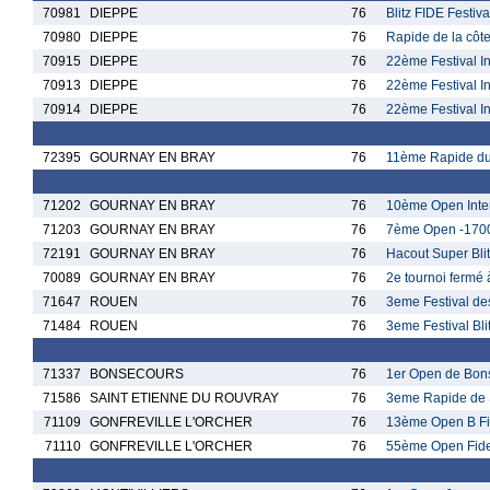
70981
DIEPPE
76
Blitz FIDE Festiv
70980
DIEPPE
76
Rapide de la côte
70915
DIEPPE
76
22ème Festival I
70913
DIEPPE
76
22ème Festival In
70914
DIEPPE
76
22ème Festival In
72395
GOURNAY EN BRAY
76
11ème Rapide du
71202
GOURNAY EN BRAY
76
10ème Open Inter
71203
GOURNAY EN BRAY
76
7ème Open -1700
72191
GOURNAY EN BRAY
76
Hacout Super Bli
70089
GOURNAY EN BRAY
76
2e tournoi fermé
71647
ROUEN
76
3eme Festival d
71484
ROUEN
76
3eme Festival Bl
71337
BONSECOURS
76
1er Open de Bon
71586
SAINT ETIENNE DU ROUVRAY
76
3eme Rapide de 
71109
GONFREVILLE L'ORCHER
76
13ème Open B Fid
71110
GONFREVILLE L'ORCHER
76
55ème Open Fide 