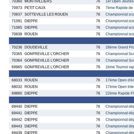
70360
MONTIVILLIERS
76
1er Open Jeunes d
70973
PETIT CAUX
76
7ème Rapide de 
70837
SOTTEVILLE LES ROUEN
76
Championnat scol
71091
DIEPPE
76
Championnat sco
71065
DIEPPE
76
Championnat sco
70838
ROUEN
76
Championnat scol
70236
DOUDEVILLE
76
28ème Grand Prix
70365
GONFREVILLE L'ORCHER
76
Championnat Scol
70364
GONFREVILLE L'ORCHER
76
Championnat Scol
69965
GONFREVILLE L'ORCHER
76
2ème Tournoi rap
68033
ROUEN
76
17ème Open d'éc
68032
ROUEN
76
17ème Open Inte
69860
DIEPPE
76
22ème Rapide FI
69440
DIEPPE
76
Championnat dép
69441
DIEPPE
76
Championnat dép
69442
DIEPPE
76
Championnat dép
69443
DIEPPE
76
Championnat dép
69439
DIEPPE
76
Championnat dép