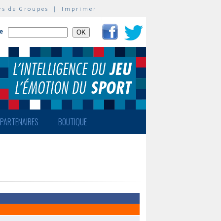
rs de Groupes
|
Imprimer
te
PARTENAIRES
BOUTIQUE