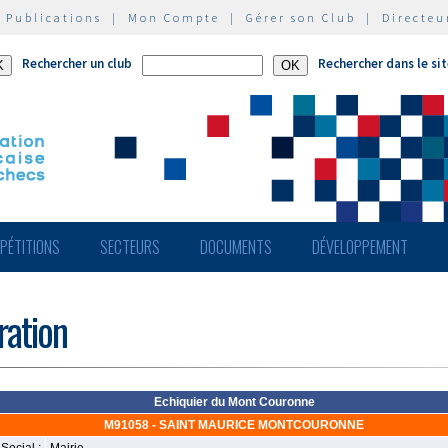
|
Publications
|
Mon Compte
|
Gérer son Club
|
Directeu
Rechercher un club
Rechercher dans le si
PÉTITIONS
SECTEURS
DOCUMENTS
DÉVELOPPEMENT
ération
Echiquier du Mont Couronne
M91058 - SAINT MAURICE MONTCOURONNE