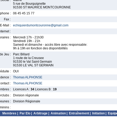
Social :
Mairie
5 rue de Bourguignette
91530 ST MAURICE MONTCOURONNE
phone :
06 45 45 15 77
Fax :
E-Mail :
echiquierdumontcouronne@gmail.com
nternet :
raires :
Mercredi 17h - 21h30
Vendredi 19h - 21h
Samedi et dimanche - accès libre avec responsable:
9h à 19h en fonction des disponibilités
de Jeu :
Parc Billard
1 route de la Creusee
91530 le Val Saint Germain
91530 LE VAL ST GERMAIN
éduite :
OUI
idence :
Thomas ALPHONSE
ontact :
Thomas ALPHONSE
mbres :
Licences A :
34
Licences B :
19
erclubs :
Division régionale
Jeunes :
Division Régionale
minins :
Membres
|
Par Elo
|
Arbitrage
|
Animation
|
Entraînement
|
Initiation
|
Equip