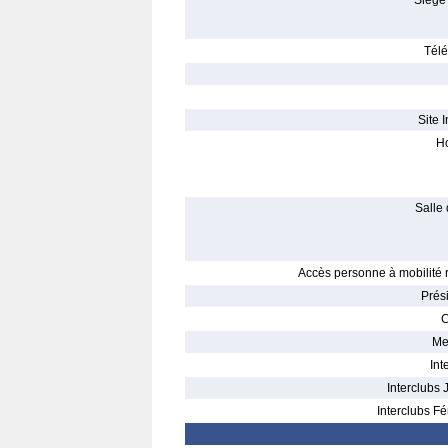
Siège 
Télé
Site I
Ho
Salle 
Accès personne à mobilité r
Prés
C
Me
Int
Interclubs 
Interclubs Fé