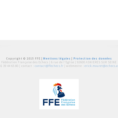
Copyright © 2015 FFE |
Mentions légales
|
Protection des données
Fédération Française des Echecs |
6 rue de l'Eglise | 92600 ASNIERES SUR SEINE
01 39 44 65 80
| contact :
contact@ffechecs.fr
| webmestre :
erick.mouret@echecs.as