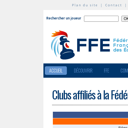
Plan du site
|
Contact
Rechercher un joueur
ACCUEIL
DÉCOUVRIR
FFE
COM
Clubs affiliés à la Féd