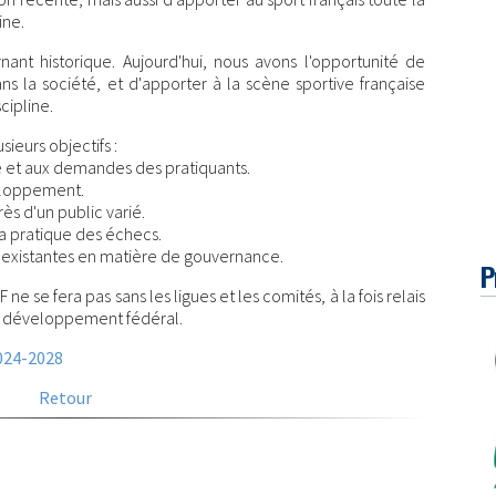
ine.
nant historique. Aujourd'hui, nous avons l'opportunité de
s la société, et d'apporter à la scène sportive française
cipline.
ieurs objectifs :
e et aux demandes des pratiquants.
eloppement.
ès d'un public varié.
 la pratique des échecs.
s existantes en matière de gouvernance.
P
e se fera pas sans les ligues et les comités, à la fois relais
re développement fédéral.
2024-2028
Retour