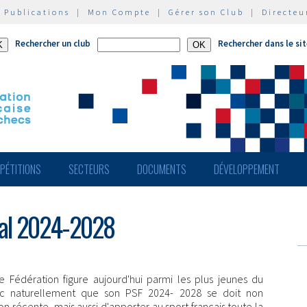
|
Publications
|
Mon Compte
|
Gérer son Club
|
Directeu
Rechercher un club
Rechercher dans le si
PÉTITIONS
SECTEURS
DOCUMENTS
DÉVELOPPEMENT
éral 2024-2028
re Fédération figure aujourd'hui parmi les plus jeunes du
onc naturellement que son PSF 2024- 2028 se doit non
n récente, mais aussi d'apporter au sport français toute la