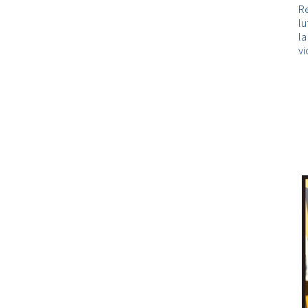
Re
lu
l
vi