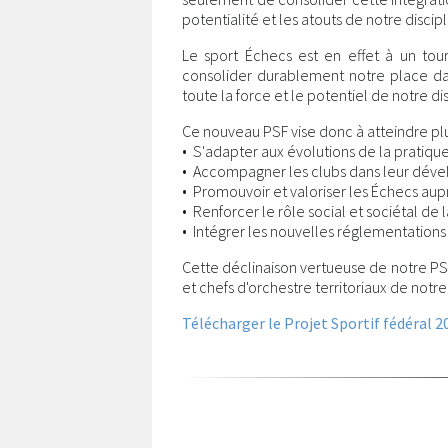
potentialité et les atouts de notre discipl
Le sport Échecs est en effet à un tour
consolider durablement notre place dan
toute la force et le potentiel de notre dis
Ce nouveau PSF vise donc à atteindre plus
• S'adapter aux évolutions de la pratiqu
• Accompagner les clubs dans leur dév
• Promouvoir et valoriser les Échecs aupr
• Renforcer le rôle social et sociétal de
• Intégrer les nouvelles réglementation
Cette déclinaison vertueuse de notre PSF n
et chefs d'orchestre territoriaux de not
Télécharger le Projet Sportif fédéral 