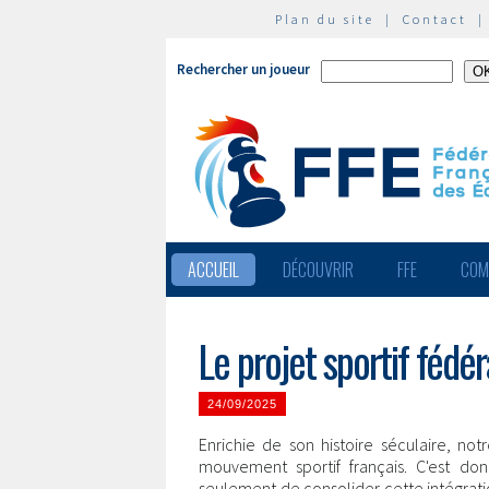
Plan du site
|
Contact
Rechercher un joueur
ACCUEIL
DÉCOUVRIR
FFE
COM
Le projet sportif féd
24/09/2025
Enrichie de son histoire séculaire, not
mouvement sportif français. C'est d
seulement de consolider cette intégratio