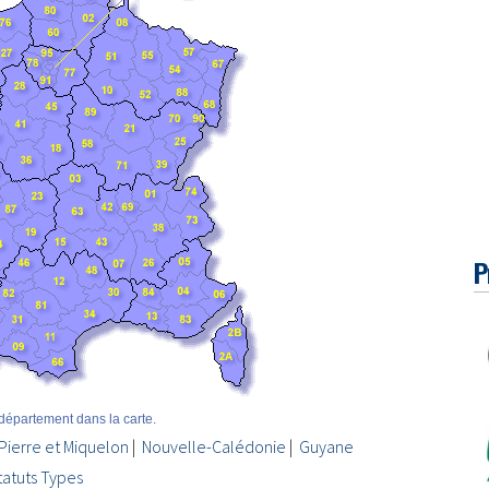
P
département dans la carte.
 Pierre et Miquelon
|
Nouvelle-Calédonie
|
Guyane
tatuts Types