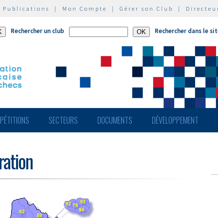
|
Publications
|
Mon Compte
|
Gérer son Club
|
Directeu
Rechercher un club
Rechercher dans le si
PÉTITIONS
SECTEURS
DOCUMENTS
DÉVELOPPEMENT
ération