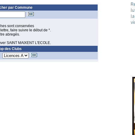
Re
cher par Commune
lu
l
vi
ophes sont conservées
ttre, faire suivre le début de *.
tre abregés.
rouver SAINT MAIXENT L'ECOLE.
op des Clubs