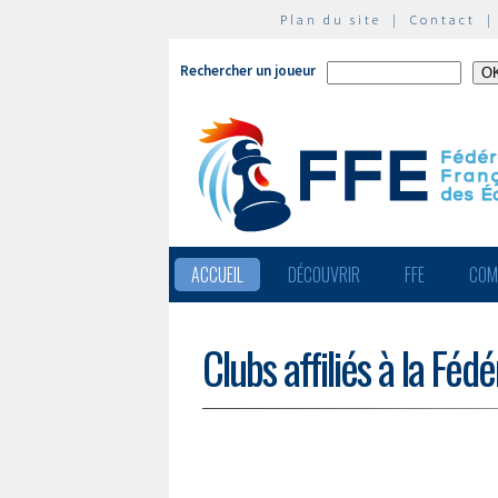
Plan du site
|
Contact
Rechercher un joueur
ACCUEIL
DÉCOUVRIR
FFE
COM
Clubs affiliés à la Féd