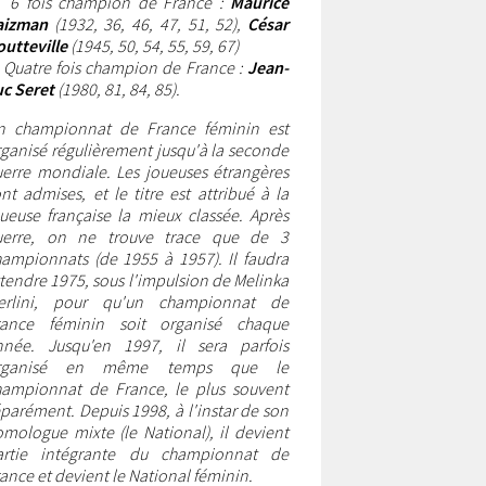
•
6 fois champion de France
:
Maurice
aizman
(1932, 36, 46, 47, 51, 52),
César
outteville
(1945, 50, 54, 55, 59, 67)
•
Quatre fois champion de France
:
Jean-
uc Seret
(1980, 81, 84, 85).
n championnat de France féminin est
ganisé régulièrement jusqu'à la seconde
erre mondiale. Les joueuses étrangères
nt admises, et le titre est attribué à la
ueuse française la mieux classée. Après
uerre, on ne trouve trace que de 3
ampionnats (de 1955 à 1957). Il faudra
tendre 1975, sous l'impulsion de Melinka
erlini, pour qu'un championnat de
rance féminin soit organisé chaque
nnée. Jusqu'en 1997, il sera parfois
rganisé en même temps que le
hampionnat de France, le plus souvent
parément. Depuis 1998, à l'instar de son
mologue mixte (le National), il devient
artie intégrante du championnat de
ance et devient le National féminin.