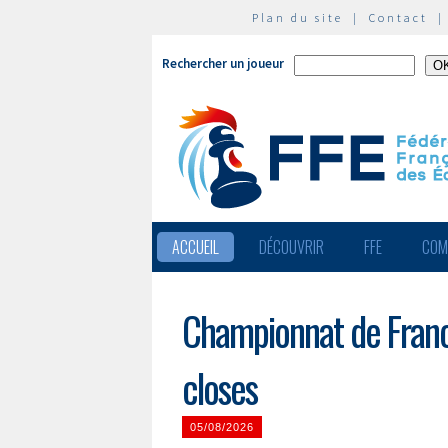
Plan du site
|
Contact
Rechercher un joueur
ACCUEIL
DÉCOUVRIR
FFE
COM
Championnat de France
closes
05/08/2026