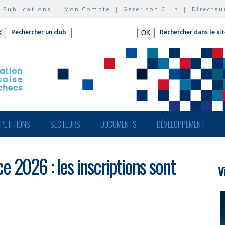
|
Publications
|
Mon Compte
|
Gérer son Club
|
Directeu
Rechercher un club
Rechercher dans le si
PÉTITIONS
SECTEURS
DOCUMENTS
DÉVELOPPEMENT
 2026 : les inscriptions sont
V