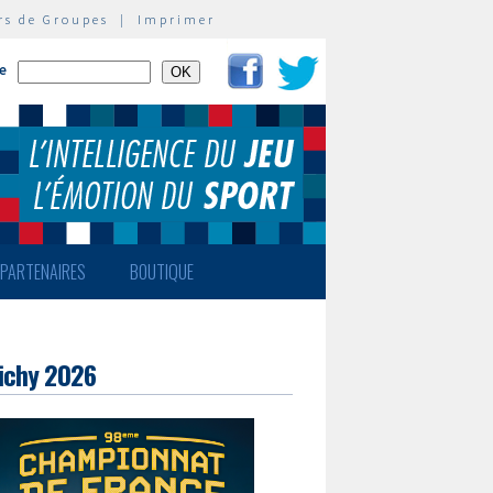
rs de Groupes
|
Imprimer
te
PARTENAIRES
BOUTIQUE
ichy 2026