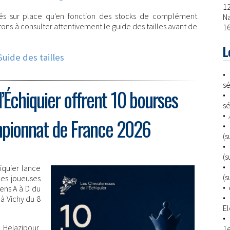
1
és sur place qu'en fonction des stocks de complément
N
vitons à consulter attentivement le guide des tailles avant de
16
L
Guide des tailles
sé
’Échiquier offrent 10 bourses
s
•
mpionnat de France 2026
(s
•
(s
iquier lance
(s
les joueuses
•
pens A à D du
à Vichy du 8
El
•
ejazipour,
1e