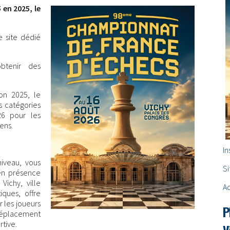
 en 2025, le
e site dédié
btenir des
ion 2025, le
 catégories
26 pour les
ens.
In
iveau, vous
S
 en présence
Vichy, ville
A
iques, offre
r les joueurs
P
déplacement
rtive.
V