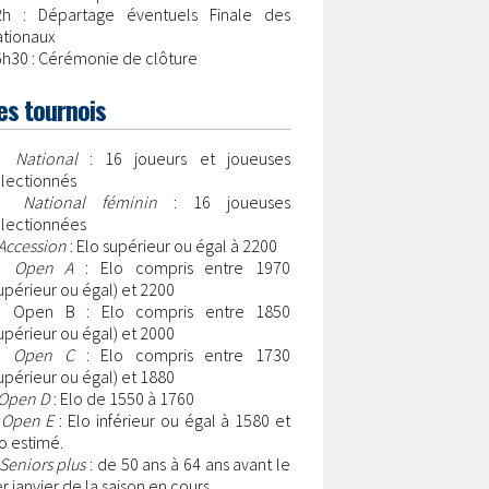
2h : Départage éventuels Finale des
ationaux
h30 : Cérémonie de clôture
es tournois
•
National
: 16 joueurs et joueuses
lectionnés
•
National féminin
: 16 joueuses
électionnées
Accession
: Elo supérieur ou égal à 2200
•
Open A
: Elo compris entre 1970
upérieur ou égal) et 2200
 Open B : Elo compris entre 1850
upérieur ou égal) et 2000
•
Open C
: Elo compris entre 1730
upérieur ou égal) et 1880
Open D
: Elo de 1550 à 1760
•
Open E
: Elo inférieur ou égal à 1580 et
o estimé.
Seniors plus
: de 50 ans à 64 ans avant le
r janvier de la saison en cours.