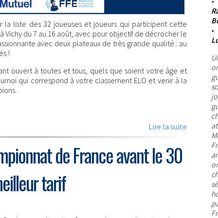
R
B
a liste des 32 joueuses et joueurs qui participent cette
 à Vichy du 7 au 16 août, avec pour objectif de décrocher le
L
passionnante avec deux plateaux de très grande qualité : au
és !
U
or
t ouvert à toutes et tous, quels que soient votre âge et
gu
ournoi qui correspond à votre classement ELO et venir à la
so
ions.
jo
g
ch
at
Lire la suite
M
F
mpionnat de France avant le 30
a
o
eilleur tarif
c
sé
ho
p
Fr