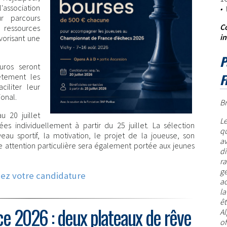
ssociation
•
r parcours
Co
s ressources
i
vorisant une
P
uros seront
F
ètement les
iliter leur
ional.
Br
u 20 juillet
L
ées individuellement à partir du 25 juillet. La sélection
qu
u sportif, la motivation, le projet de la joueuse, son
av
ne attention particulière sera également portée aux jeunes
di
r
gé
ez votre candidature
ao
la
ê
e 2026 : deux plateaux de rêve
Al
of