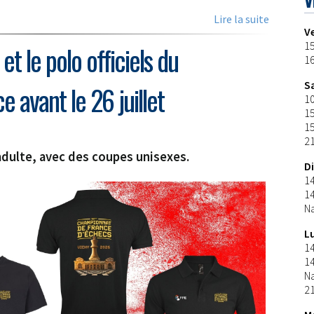
Lire la suite
V
15
t le polo officiels du
16
S
 avant le 26 juillet
10
1
15
21
 adulte, avec des coupes unisexes.
D
1
1
N
L
1
1
N
21