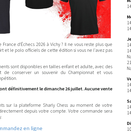
M
1
M
1
14
J
 France d'Échecs 2026 à Vichy ? Il ne vous reste plus que
1
 et le polo officiels de cette édition si vous ne l'avez pas
1
N
2
ments sont disponibles en tailles enfant et adulte, avec des
N
ont de conserver un souvenir du Championnat et vous
pétition.
V
1
nt définitivement le dimanche 26 juillet. Aucune vente
14
S
s sur la plateforme Sharly Chess au moment de votre
1
rit, directement depuis votre compte. Votre commande sera
14
y.
D
mmandez en ligne
1