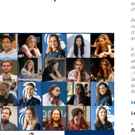
qu
c
De
na
(1
an
A
Fr
et
d
; 
Se
q
éq
L
Le
B