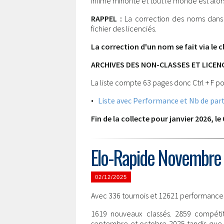
infime minorité et tout le monde est alor
RAPPEL :
La correction des noms dans l
fichier des licenciés.
La correction d'un nom se fait via le c
ARCHIVES DES NON-CLASSES ET LICEN
La liste compte 63 pages donc Ctrl + F po
•
Liste avec Performance et Nb de part
Fin de la collecte pour janvier 2026, le 
Elo-Rapide Novembre
02/12/2025
Avec 336 tournois et 12621 performances l
1619 nouveaux classés. 2859 compétit
septembre et octobre 2025 tandis que 2