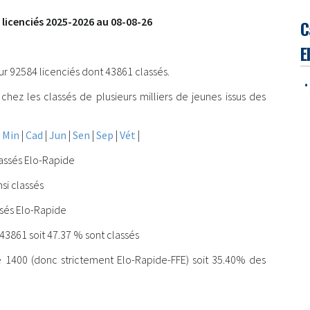
licenciés 2025-2026 au 08-08-26
C
E
 92584 licenciés dont 43861 classés.
•
chez les classés de plusieurs milliers de jeunes issus des
|
Min
|
Cad
|
Jun
|
Sen
|
Sep
|
Vét
|
lassés Elo-Rapide
si classés
ssés Elo-Rapide
43861 soit 47.37 % sont classés
e 1400 (donc strictement Elo-Rapide-FFE) soit 35.40% des