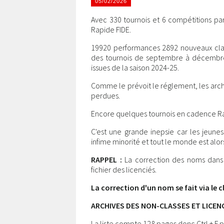
05/02/2026
Avec 330 tournois et 6 compétitions par
Rapide FIDE.
19920 performances 2892 nouveaux clas
des tournois de septembre à décembre
issues de la saison 2024-25.
Comme le prévoit le réglement, les arch
perdues.
Encore quelques tournois en cadence Ra
C'est une grande inepsie car les jeune
infime minorité et tout le monde est alor
RAPPEL :
La correction des noms dans l
fichier des licenciés.
La correction d'un nom se fait via le c
ARCHIVES DES NON-CLASSES ET LICENC
La liste compte 128 pages donc Ctrl + F p