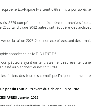
 équipe le Elo-Rapide FFE vient d'être mis à jour après le
sés. 5829 compétiteurs ont récupéré des archives issues
 2025 tandis que 3082 autres ont récupéré des archives
ives de la saison 2023-24 et non exploitées sont désormais
pide appariés selon le ELO-LENT ???
s compétiteurs ayant un tel classement représentent une
s classé au plancher "jeune" soit 1299.
es fichiers des tournois complique l'alignement avec le
lub pas du tout au travers du fichier d'un tournoi
.
IES APRES Janvier 2026
our activer la consultation via un nom ou un code.