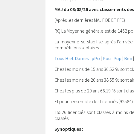
MAJ du 08/08/26 avec classements des 
(Après les dernières MAJ FIDE ET FFE)
RQ La Moyenne générale est de 1462 pour
La moyenne se stabilise après l'arrivée 
compétitions scolaires.
Tous H et Dames
|
pPo
|
Pou
|
Pup
|
Ben
Chez les moins de 15 ans 36.52 % sont c
Chez les moins de 20 ans 38.55 % sont ain
Chez les plus de 20 ans 66.19 % sont cla
Et pour l'ensemble des licenciés (92584) 
15526 licenciés sont classés à moins d
classés.
Synoptiques :