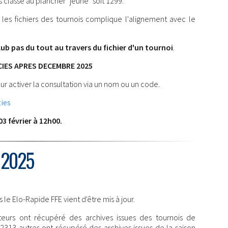
s classé au plancher "jeune" soit 1299.
es fichiers des tournois complique l'alignement avec le
lub pas du tout au travers du fichier d'un tournoi
.
CIES APRES DECEMBRE 2025
ur activer la consultation via un nom ou un code.
ies
03 février à 12h00.
 2025
e Elo-Rapide FFE vient d'être mis à jour.
eurs ont récupéré des archives issues des tournois de
313 autres ont récupéré des archives issues de la saison