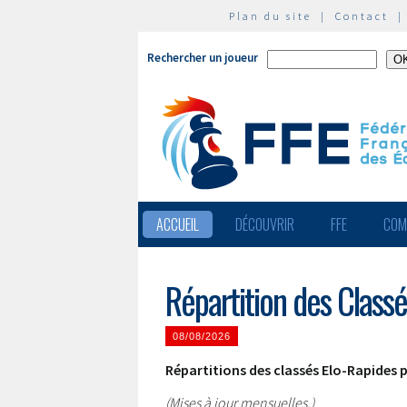
Plan du site
|
Contact
Rechercher un joueur
ACCUEIL
DÉCOUVRIR
FFE
COM
Répartition des Class
08/08/2026
Répartitions des classés Elo-Rapides 
(Mises à jour mensuelles.)