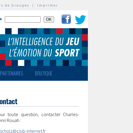
rs de Groupes
|
Imprimer
te
PARTENAIRES
BOUTIQUE
ontact
our toute question, contacter Charles-
nri Rouah :
scholz@club-internet.fr