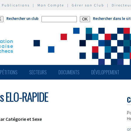
|
Publications
|
Mon Compte
|
Gérer son Club
|
Directeu
Rechercher un club
Rechercher dans le si
PÉTITIONS
SECTEURS
DOCUMENTS
DÉVELOPPEMENT
és ELO-RAPIDE
C
P
He
par Catégorie et Sexe
or