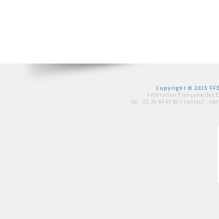
Copyright © 2015 FFE
Fédération Française des 
tél :
01 39 44 65 80
| contact :
con