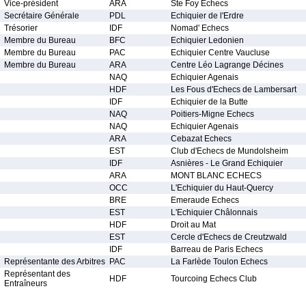
Vice-président
ARA
Ste Foy Echecs
Secrétaire Générale
PDL
Echiquier de l'Erdre
Trésorier
IDF
Nomad' Echecs
Membre du Bureau
BFC
Echiquier Ledonien
Membre du Bureau
PAC
Echiquier Centre Vaucluse
Membre du Bureau
ARA
Centre Léo Lagrange Décines
NAQ
Echiquier Agenais
HDF
Les Fous d'Echecs de Lambersart
IDF
Echiquier de la Butte
NAQ
Poitiers-Migne Echecs
NAQ
Echiquier Agenais
ARA
Cebazat Echecs
EST
Club d'Echecs de Mundolsheim
IDF
Asnières - Le Grand Echiquier
ARA
MONT BLANC ECHECS
OCC
L'Echiquier du Haut-Quercy
BRE
Emeraude Echecs
EST
L'Echiquier Châlonnais
HDF
Droit au Mat
EST
Cercle d'Echecs de Creutzwald
IDF
Barreau de Paris Echecs
Représentante des Arbitres
PAC
La Farlède Toulon Echecs
Représentant des
HDF
Tourcoing Echecs Club
Entraîneurs