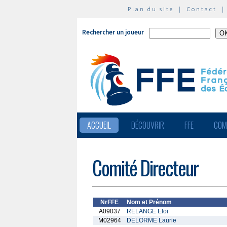
Plan du site
|
Contact
Rechercher un joueur
ACCUEIL
DÉCOUVRIR
FFE
COM
Comité Directeur
NrFFE
Nom et Prénom
A09037
RELANGE Eloi
M02964
DELORME Laurie