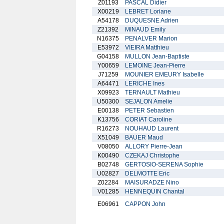
Z01193
PASCAL Didier
X00219
LEBRET Loriane
A54178
DUQUESNE Adrien
Z21392
MINAUD Emily
N16375
PENALVER Marion
E53972
VIEIRA Matthieu
G04158
MULLON Jean-Baptiste
Y00659
LEMOINE Jean-Pierre
J71259
MOUNIER EMEURY Isabelle
A64471
LERICHE Ines
X09923
TERNAULT Mathieu
U50300
SEJALON Amelie
E00138
PETER Sebastien
K13756
CORIAT Caroline
R16273
NOUHAUD Laurent
X51049
BAUER Maud
V08050
ALLORY Pierre-Jean
K00490
CZEKAJ Christophe
B02748
GERTOSIO-SERENA Sophie
U02827
DELMOTTE Eric
Z02284
MAISURADZE Nino
V01285
HENNEQUIN Chantal
E06961
CAPPON John