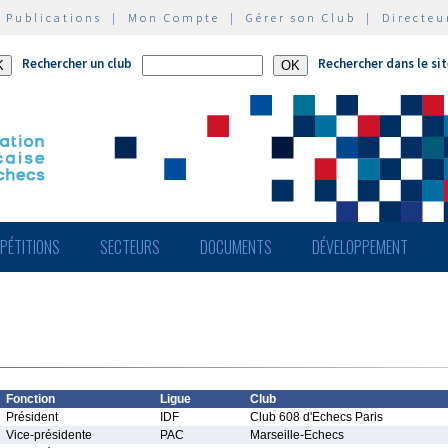
|
Publications
|
Mon Compte
|
Gérer son Club
|
Directeu
Rechercher un club
Rechercher dans le si
PÉTITIONS
SECTEURS
DOCUMENTS
DÉVELOPPEMENT
Fonction
Ligue
Club
Président
IDF
Club 608 d'Echecs Paris
Vice-présidente
PAC
Marseille-Echecs