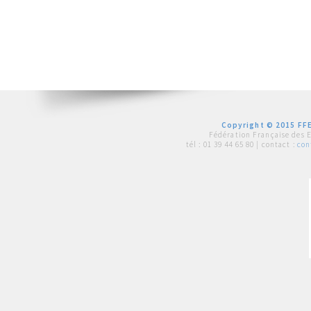
Copyright © 2015 FFE
Fédération Française des 
tél :
01 39 44 65 80
| contact :
con