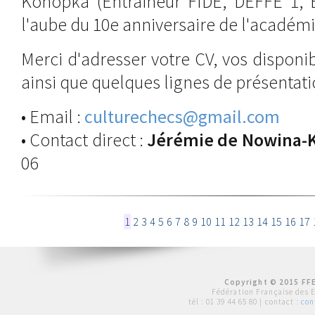
Konopka (Entraîneur FIDE, DEFFE 1, 
l'aube du 10e anniversaire de l'académi
Merci d'adresser votre CV, vos dispon
ainsi que quelques lignes de présentatio
• Email :
culturechecs@gmail.com
• Contact direct :
Jérémie de Nowina-
06
1
2
3
4
5
6
7
8
9
10
11
12
13
14
15
16
17
Copyright © 2015 FFE
Fédération Française des 
tél :
01 39 44 65 80
| contact :
con