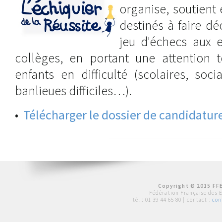
organise, soutient 
destinés à faire dé
jeu d'échecs aux 
collèges, en portant une attention t
enfants en difficulté (scolaires, soci
banlieues difficiles…).
•
Télécharger le dossier de candidatur
Copyright © 2015 FFE
Fédération Française des 
tél :
01 39 44 65 80
| contact :
con