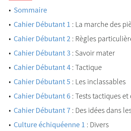
•
Sommaire
•
Cahier Débutant 1
: La marche des pi
•
Cahier Débutant 2
: Règles particulièr
•
Cahier Débutant 3
: Savoir mater
•
Cahier Débutant 4
: Tactique
•
Cahier Débutant 5
: Les inclassables
•
Cahier Débutant 6
: Tests tactiques et
•
Cahier Débutant 7
: Des idées dans le
•
Culture échiquéenne 1
: Divers