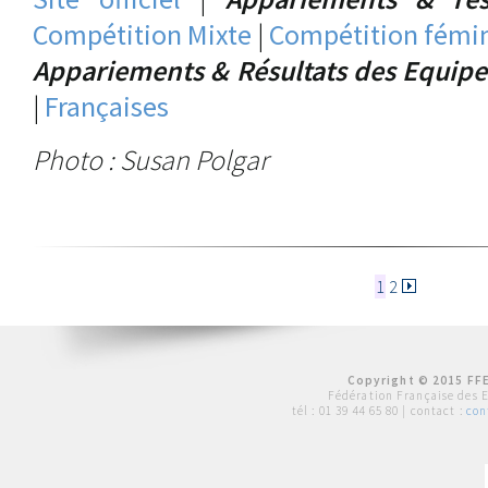
Compétition Mixte
|
Compétition fémi
Appariements & Résultats des Equipe
|
Françaises
Photo : Susan Polgar
1
2
Copyright © 2015 FFE
Fédération Française des 
tél :
01 39 44 65 80
| contact :
con