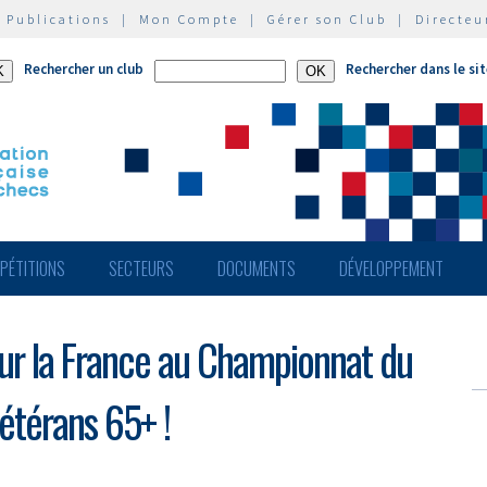
|
Publications
|
Mon Compte
|
Gérer son Club
|
Directeu
Rechercher un club
Rechercher dans le si
PÉTITIONS
SECTEURS
DOCUMENTS
DÉVELOPPEMENT
ur la France au Championnat du
étérans 65+ !