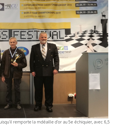
uisqu'il remporte la mdéaille d'or au 5e échiquier, avec 6,5