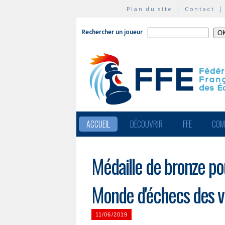
Plan du site
|
Contact
Rechercher un joueur
ACCUEIL
DÉCOUVRIR
FFE
COM
Médaille de bronze po
Monde d'échecs des v
11/06/2019