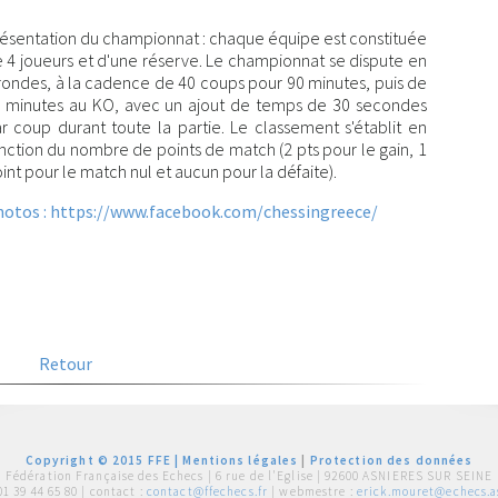
ésentation du championnat : chaque équipe est constituée
 4 joueurs et d'une réserve. Le championnat se dispute en
rondes, à la cadence de 40 coups pour 90 minutes, puis de
 minutes au KO, avec un ajout de temps de 30 secondes
r coup durant toute la partie. Le classement s'établit en
nction du nombre de points de match (2 pts pour le gain, 1
int pour le match nul et aucun pour la défaite).
otos : https://www.facebook.com/chessingreece/
Retour
Copyright © 2015 FFE |
Mentions légales
|
Protection des données
Fédération Française des Echecs |
6 rue de l'Eglise | 92600 ASNIERES SUR SEINE
01 39 44 65 80
| contact :
contact@ffechecs.fr
| webmestre :
erick.mouret@echecs.as