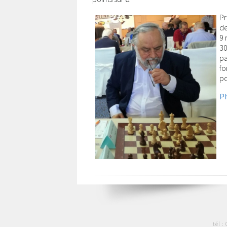
Pr
de
9 
30
pa
fo
po
Ph
tél :