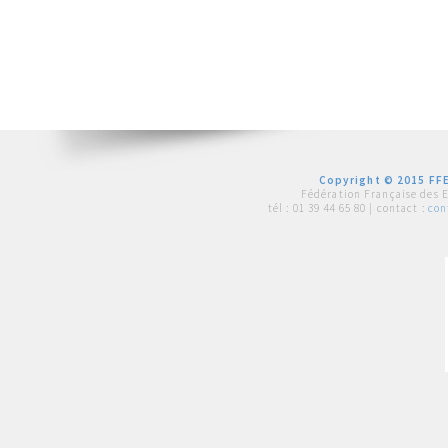
Copyright © 2015 FFE
Fédération Française des 
tél :
01 39 44 65 80
| contact :
con