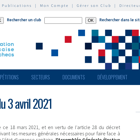
|
Publications
|
Mon Compte
|
Gérer son Club
|
Directeu
Rechercher un club
Rechercher dans le si
PÉTITIONS
SECTEURS
DOCUMENTS
DÉVELOPPEMENT
u 3 avril 2021
 ce 18 mars 2021, et en vertu de l'article 28 du décret
vant les mesures générales nécessaires pour faire face à
l'état d'urgence sanitaire,
l'Assemblée Générale élective