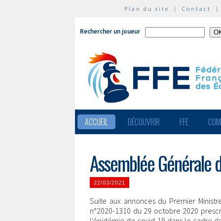
Plan du site
|
Contact
Rechercher un joueur
ACCUEIL
DÉCOUVRIR
FFE
COM
Assemblée Générale d
22/03/2021
Suite aux annonces du Premier Ministre
n°2020-1310 du 29 octobre 2020 prescri
l'épidémie de covid-19 dans le cadre de 