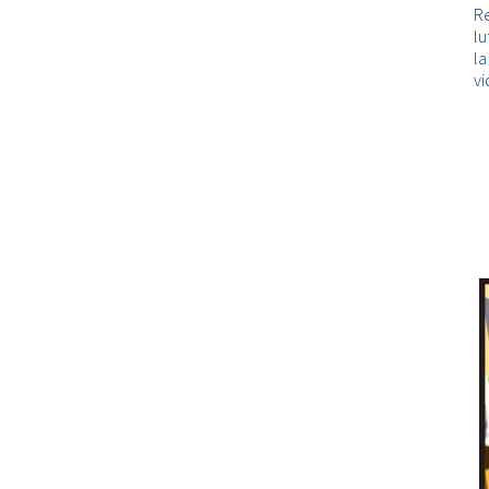
Re
lu
l
vi