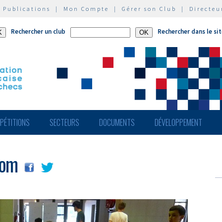
|
Publications
|
Mon Compte
|
Gérer son Club
|
Directeu
Rechercher un club
Rechercher dans le si
PÉTITIONS
SECTEURS
DOCUMENTS
DÉVELOPPEMENT
dom