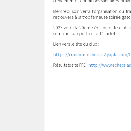
d'excellentes conditions sanitaires. Bra
Mercredi soir verra l'organisation du tr
retrouvera à la trop fameuse soirée gasc
2023 verra la 20eme édition et le club s
semaine comportant le 14 juillet.
Lien vers le site du club :
https://condom-echecs.s2.yapla.com/f
Résultats site FFE :
http://www.echecs.as