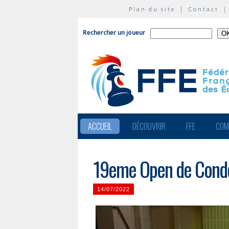
Plan du site
|
Contact
Rechercher un joueur
ACCUEIL
DÉCOUVRIR
FFE
COM
19eme Open de Con
14/07/2022