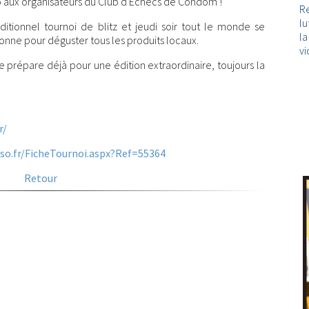
vo aux organisateurs du Club d'Echecs de Condom !
Re
lu
aditionnel tournoi de blitz et jeudi soir tout le monde se
l
onne pour déguster tous les produits locaux.
vi
e prépare déjà pour une édition extraordinaire, toujours la
r/
so.fr/FicheTournoi.aspx?Ref=55364
Retour