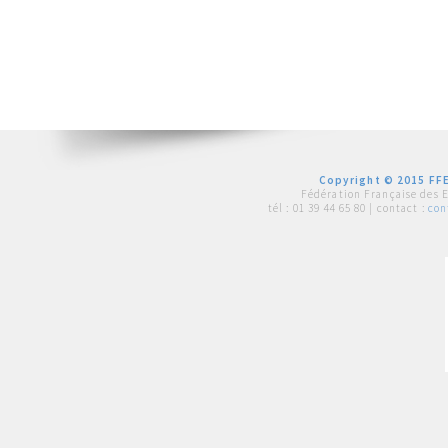
Copyright © 2015 FFE
Fédération Française des 
tél :
01 39 44 65 80
| contact :
con