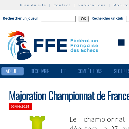
Plan du site
|
Contact
|
Publications
|
Mon C
Rechercher un joueur
Rechercher un club
ACCUEIL
DÉCOUVRIR
FFE
COMPÉTITIONS
SECTEU
Majoration Championnat de Franc
03/04/2025
Le championnat
débutera le 27 av