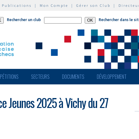
|
Publications
|
Mon Compte
|
Gérer son Club
|
Directeu
Rechercher un club
Rechercher dans le si
PÉTITIONS
SECTEURS
DOCUMENTS
DÉVELOPPEMENT
e Jeunes 2025 à Vichy du 27