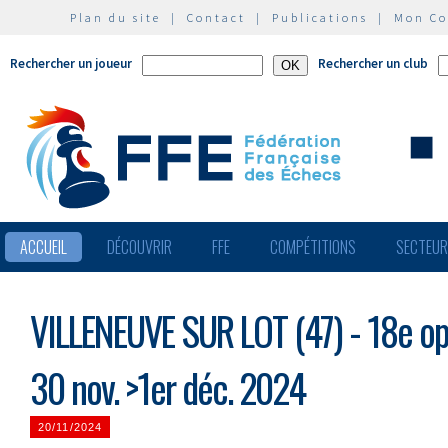
Plan du site
|
Contact
|
Publications
|
Mon C
Rechercher un joueur
Rechercher un club
ACCUEIL
DÉCOUVRIR
FFE
COMPÉTITIONS
SECTEU
VILLENEUVE SUR LOT (47) - 18e op
30 nov. >1er déc. 2024
20/11/2024