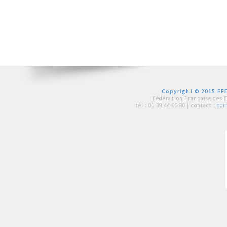
Copyright © 2015 FFE
Fédération Française des 
tél :
01 39 44 65 80
| contact :
con