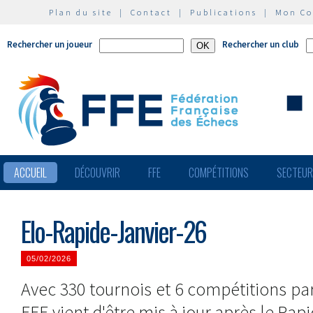
Plan du site
|
Contact
|
Publications
|
Mon C
Rechercher un joueur
Rechercher un club
ACCUEIL
DÉCOUVRIR
FFE
COMPÉTITIONS
SECTEU
Elo-Rapide-Janvier-26
05/02/2026
Avec 330 tournois et 6 compétitions pa
FFE vient d'être mis à jour après le Rap