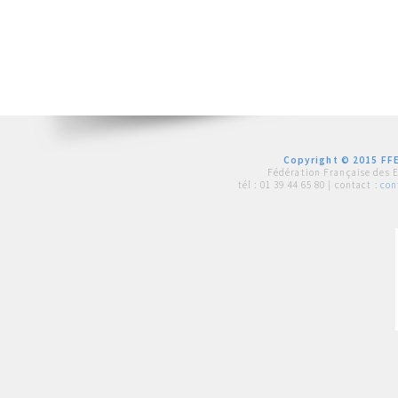
Copyright © 2015 FFE
Fédération Française des 
tél :
01 39 44 65 80
| contact :
con