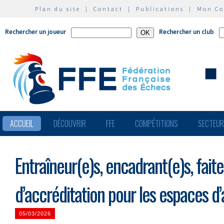
Plan du site
|
Contact
|
Publications
|
Mon C
Rechercher un joueur
Rechercher un club
ACCUEIL
DÉCOUVRIR
FFE
COMPÉTITIONS
SECTEU
Entraîneur(e)s, encadrant(e)s, fai
d’accréditation pour les espaces d’
05/03/2026