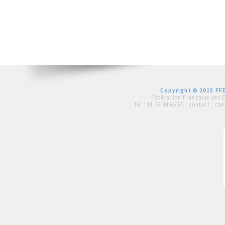
Copyright © 2015 FFE
Fédération Française des 
tél :
01 39 44 65 80
| contact :
con