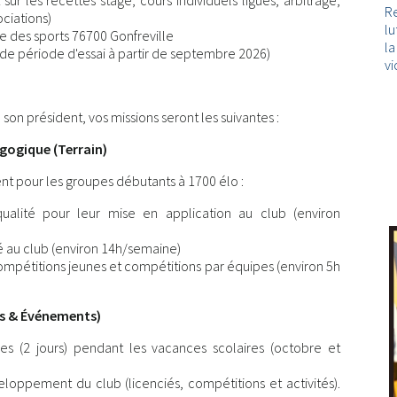
ur les recettes stage, cours individuels ligues, arbitrage,
Re
ociations)
lu
rue des sports 76700 Gonfreville
l
té de période d'essai à partir de septembre 2026)
vi
son président, vos missions seront les suivantes :
ogique (Terrain)
nt pour les groupes débutants à 1700 élo :
alité pour leur mise en application au club (environ
é au club (environ 14h/semaine)
mpétitions jeunes et compétitions par équipes (environ 5h
s & Événements)
es (2 jours) pendant les vacances scolaires (octobre et
eloppement du club (licenciés, compétitions et activités).