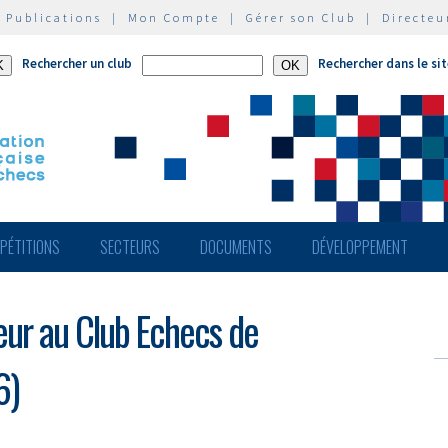
|
Publications
|
Mon Compte
|
Gérer son Club
|
Directeu
Rechercher un club
Rechercher dans le si
PÉTITIONS
SECTEURS
DOCUMENTS
DÉVELOPPEMENT
neur au Club Echecs de
6)