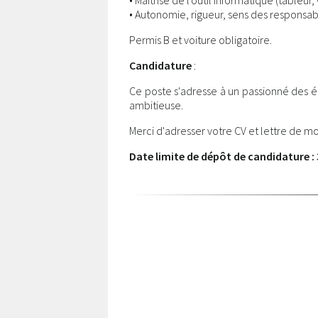
• Maîtrise de l'outil informatique (tableur
• Autonomie, rigueur, sens des responsabilit
Permis B et voiture obligatoire.
Candidature
:
Ce poste s'adresse à un passionné des é
ambitieuse.
Merci d'adresser votre CV et lettre de mo
Date limite de dépôt de candidature : 3