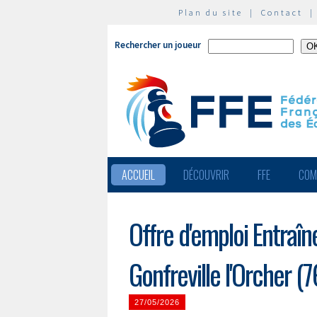
Plan du site
|
Contact
Rechercher un joueur
ACCUEIL
DÉCOUVRIR
FFE
COM
Offre d'emploi Entraî
Gonfreville l'Orcher (7
27/05/2026