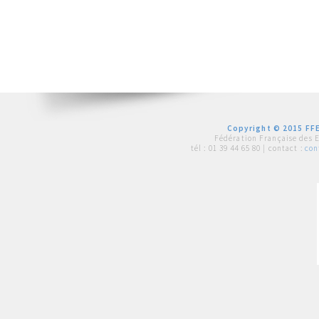
Copyright © 2015 FFE
Fédération Française des 
tél :
01 39 44 65 80
| contact :
con