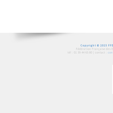
Copyright © 2015 FFE
Fédération Française des 
tél :
01 39 44 65 80
| contact :
con