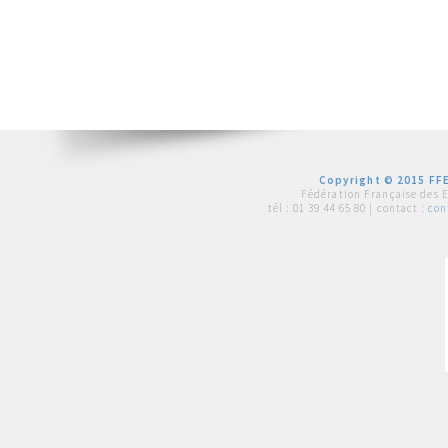
Copyright © 2015 FFE
Fédération Française des 
tél :
01 39 44 65 80
| contact :
con