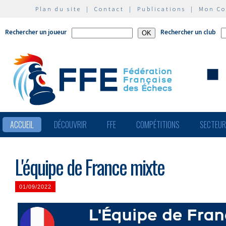
Plan du site
|
Contact
|
Publications
|
Mon C
Rechercher un joueur
Rechercher un club
ACCUEIL
DÉCOUVRIR
FFE
COMPÉTITIONS
SECTEU
L'équipe de France mixte
01/09/2022