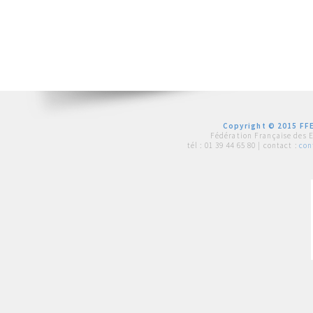
Copyright © 2015 FFE
Fédération Française des 
tél :
01 39 44 65 80
| contact :
con