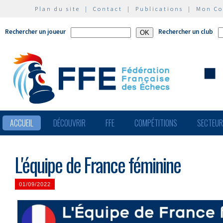
Plan du site
|
Contact
|
Publications
|
Mon C
Rechercher un joueur
Rechercher un club
ACCUEIL
DÉCOUVRIR
FFE
COMPÉTITIONS
SECTEU
L'équipe de France féminine
01/09/2022