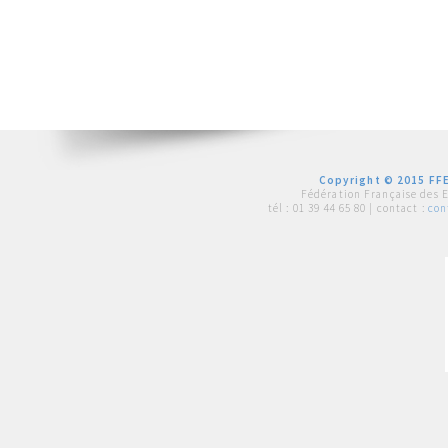
Copyright © 2015 FFE
Fédération Française des 
tél :
01 39 44 65 80
| contact :
con