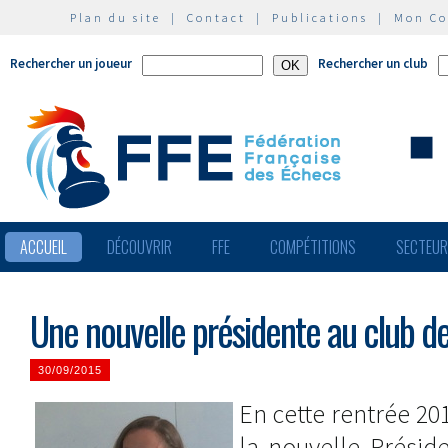
Plan du site
|
Contact
|
Publications
|
Mon C
Rechercher un joueur
Rechercher un club
ACCUEIL
DÉCOUVRIR
FFE
COMPÉTITIONS
SECTEU
Une nouvelle présidente au club d
30/09/2015
En cette rentrée 20
la nouvelle Présid