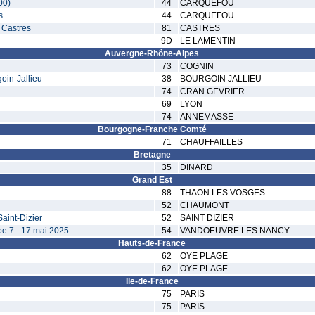
00)
44
CARQUEFOU
s
44
CARQUEFOU
 Castres
81
CASTRES
9D
LE LAMENTIN
Auvergne-Rhône-Alpes
73
COGNIN
goin-Jallieu
38
BOURGOIN JALLIEU
74
CRAN GEVRIER
69
LYON
74
ANNEMASSE
Bourgogne-Franche Comté
71
CHAUFFAILLES
Bretagne
35
DINARD
Grand Est
88
THAON LES VOSGES
52
CHAUMONT
aint-Dizier
52
SAINT DIZIER
e 7 - 17 mai 2025
54
VANDOEUVRE LES NANCY
Hauts-de-France
62
OYE PLAGE
62
OYE PLAGE
Ile-de-France
75
PARIS
75
PARIS