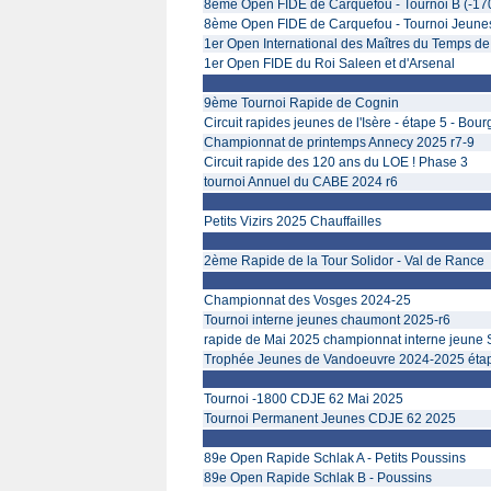
8ème Open FIDE de Carquefou - Tournoi B (-17
8ème Open FIDE de Carquefou - Tournoi Jeune
1er Open International des Maîtres du Temps de
1er Open FIDE du Roi Saleen et d'Arsenal
9ème Tournoi Rapide de Cognin
Circuit rapides jeunes de l'Isère - étape 5 - Bour
Championnat de printemps Annecy 2025 r7-9
Circuit rapide des 120 ans du LOE ! Phase 3
tournoi Annuel du CABE 2024 r6
Petits Vizirs 2025 Chauffailles
2ème Rapide de la Tour Solidor - Val de Rance
Championnat des Vosges 2024-25
Tournoi interne jeunes chaumont 2025-r6
rapide de Mai 2025 championnat interne jeune S
Trophée Jeunes de Vandoeuvre 2024-2025 étap
Tournoi -1800 CDJE 62 Mai 2025
Tournoi Permanent Jeunes CDJE 62 2025
89e Open Rapide Schlak A - Petits Poussins
89e Open Rapide Schlak B - Poussins