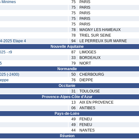
s Minimes
75
PARIS
75
PARIS
75
PARIS
75
PARIS
75
PARIS
78
MAGNY LES HAMEAUX
78
TRIEL SUR SEINE
24-2025 Etape 4
94
LE PERREUX SUR MARNE
Nouvelle Aquitaine
25 - r9
87
LIMOGES
33
BORDEAUX
25
79
NIORT
Normandie
025 (-2400)
50
CHERBOURG
ieppe
76
DIEPPE
Occitanie
31
TOULOUSE
Provence-Alpes-Côte d'Azur
13
AIX EN PROVENCE
06
ANTIBES
Pays-de-Loire
49
FENEU
49
FENEU
44
NANTES
Réunion