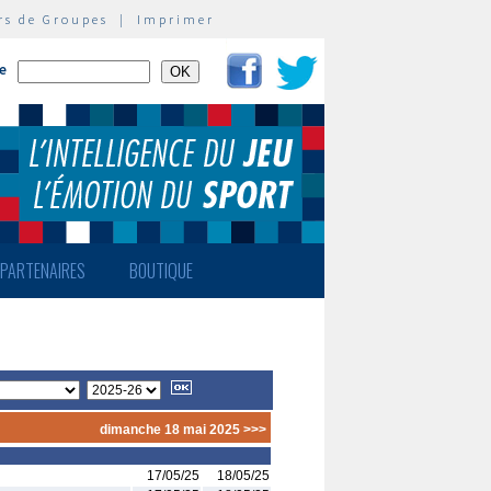
rs de Groupes
|
Imprimer
te
PARTENAIRES
BOUTIQUE
dimanche 18 mai 2025 >>>
17/05/25
18/05/25