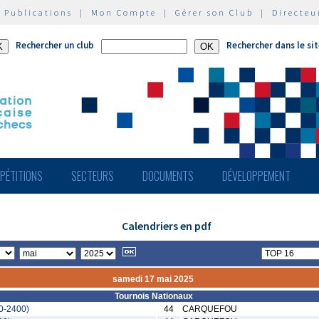
|
Publications
|
Mon Compte
|
Gérer son Club
|
Directeu
Rechercher un club
Rechercher dans le si
PÉTITIONS
SECTEURS
DOCUMENTS
DÉVELOPPEMENT
Calendriers en pdf
samedi 17 mai 2025
Tournois Nationaux
0-2400)
44
CARQUEFOU