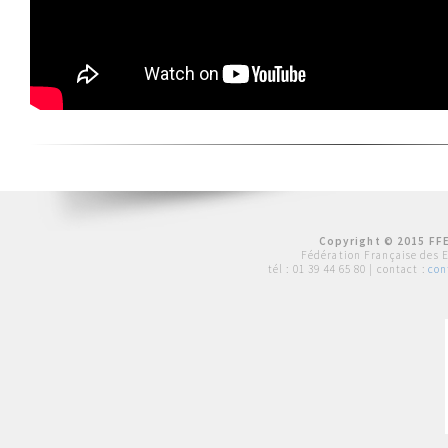
Copyright © 2015 FFE
Fédération Française des 
tél :
01 39 44 65 80
| contact :
con