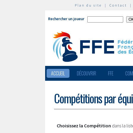
Plan du site
|
Contact
Rechercher un joueur
ACCUEIL
DÉCOUVRIR
FFE
COM
Compétitions par équ
Choisissez la Compétition
dans la lis