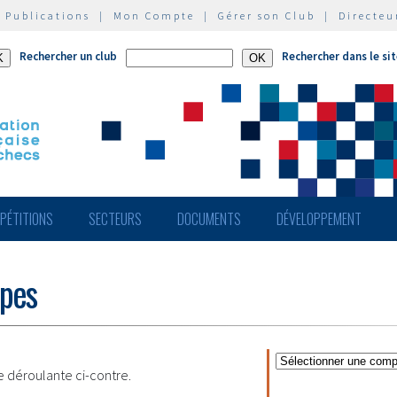
|
Publications
|
Mon Compte
|
Gérer son Club
|
Directeu
Rechercher un club
Rechercher dans le si
PÉTITIONS
SECTEURS
DOCUMENTS
DÉVELOPPEMENT
ipes
te déroulante ci-contre.