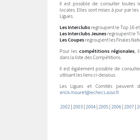
Il est possible de consulter toutes 
locales. Elles sont mises à jour par l
Ligues.
Les Interclubs
regroupent le Top 16 et l
Les Interclubs Jeunes
regroupent le Top
Les Coupes
regroupent les Finales Nati
Pour les
compétitions régionales
, 
dans la liste des Compétitions.
Il est également possible de consulte
utilisant les liens ci-dessous.
Les Ligues et Comités peuvent 
erick.mouret@echecs.asso.fr
2002
|
2003
|
2004
|
2005
|
2006
|
2007
|
2