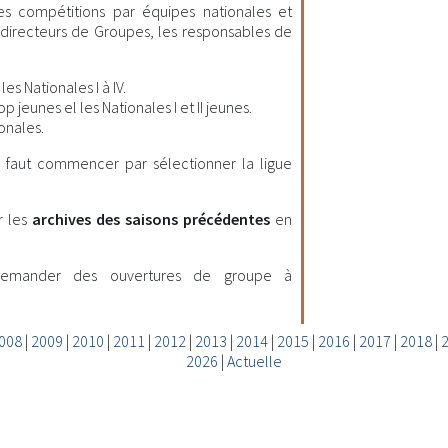
les compétitions par équipes nationales et
es directeurs de Groupes, les responsables de
es Nationales I à IV.
 jeunes el les Nationales I et II jeunes.
onales.
il faut commencer par sélectionner la ligue
r les
archives des saisons précédentes
en
demander des ouvertures de groupe à
008
|
2009
|
2010
|
2011
|
2012
|
2013
|
2014
|
2015
|
2016
|
2017
|
2018
|
2026
|
Actuelle