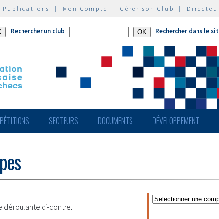
|
Publications
|
Mon Compte
|
Gérer son Club
|
Directeu
Rechercher un club
Rechercher dans le si
PÉTITIONS
SECTEURS
DOCUMENTS
DÉVELOPPEMENT
ipes
te déroulante ci-contre.