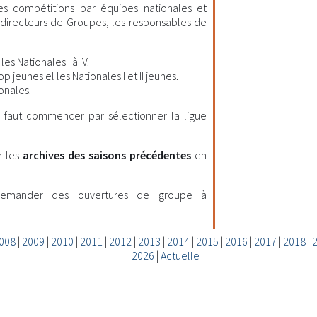
les compétitions par équipes nationales et
es directeurs de Groupes, les responsables de
es Nationales I à IV.
 jeunes el les Nationales I et II jeunes.
onales.
il faut commencer par sélectionner la ligue
r les
archives des saisons précédentes
en
demander des ouvertures de groupe à
008
|
2009
|
2010
|
2011
|
2012
|
2013
|
2014
|
2015
|
2016
|
2017
|
2018
|
2026
|
Actuelle