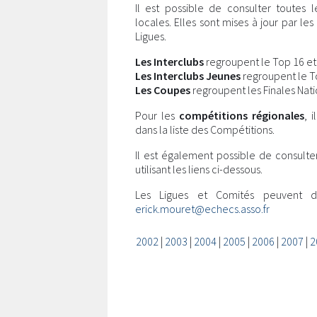
Il est possible de consulter toutes 
locales. Elles sont mises à jour par l
Ligues.
Les Interclubs
regroupent le Top 16 et l
Les Interclubs Jeunes
regroupent le Top
Les Coupes
regroupent les Finales Nati
Pour les
compétitions régionales
, 
dans la liste des Compétitions.
Il est également possible de consulte
utilisant les liens ci-dessous.
Les Ligues et Comités peuvent 
erick.mouret@echecs.asso.fr
2002
|
2003
|
2004
|
2005
|
2006
|
2007
|
2