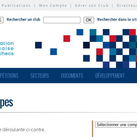
|
Publications
|
Mon Compte
|
Gérer son Club
|
Directeu
Rechercher un club
Rechercher dans le si
PÉTITIONS
SECTEURS
DOCUMENTS
DÉVELOPPEMENT
ipes
te déroulante ci-contre.