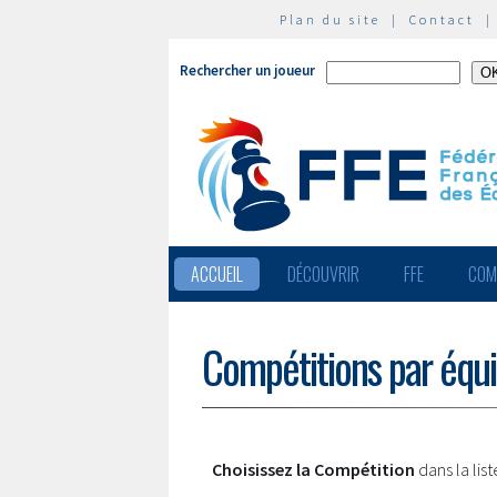
Plan du site
|
Contact
Rechercher un joueur
ACCUEIL
DÉCOUVRIR
FFE
COM
Compétitions par équ
Choisissez la Compétition
dans la lis