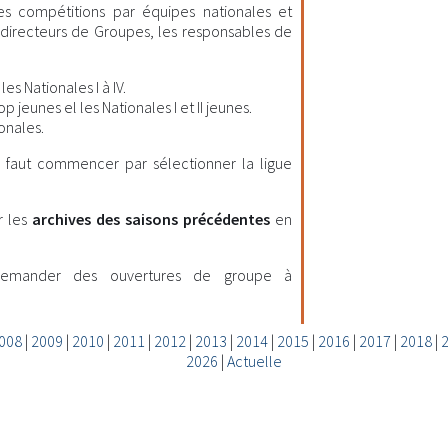
les compétitions par équipes nationales et
es directeurs de Groupes, les responsables de
es Nationales I à IV.
 jeunes el les Nationales I et II jeunes.
onales.
il faut commencer par sélectionner la ligue
r les
archives des saisons précédentes
en
demander des ouvertures de groupe à
008
|
2009
|
2010
|
2011
|
2012
|
2013
|
2014
|
2015
|
2016
|
2017
|
2018
|
2026
|
Actuelle