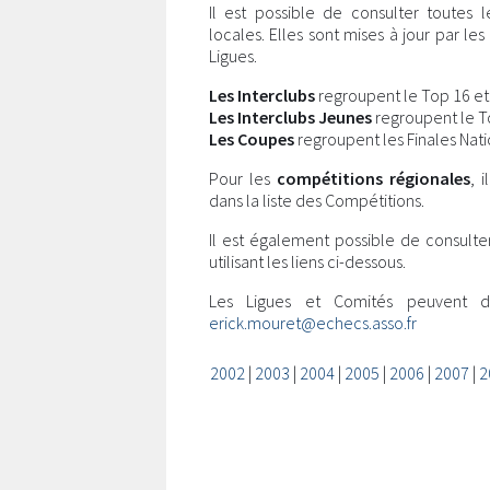
Il est possible de consulter toutes 
locales. Elles sont mises à jour par l
Ligues.
Les Interclubs
regroupent le Top 16 et l
Les Interclubs Jeunes
regroupent le Top
Les Coupes
regroupent les Finales Nati
Pour les
compétitions régionales
, 
dans la liste des Compétitions.
Il est également possible de consulte
utilisant les liens ci-dessous.
Les Ligues et Comités peuvent 
erick.mouret@echecs.asso.fr
2002
|
2003
|
2004
|
2005
|
2006
|
2007
|
2