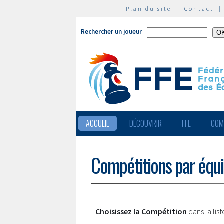
Plan du site
|
Contact
Rechercher un joueur
ACCUEIL
DÉCOUVRIR
FFE
COM
Compétitions par équ
Choisissez la Compétition
dans la lis