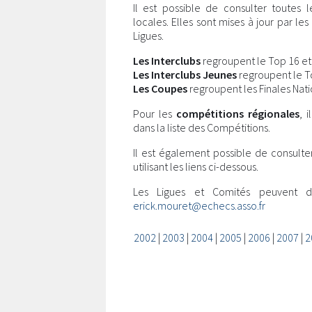
Il est possible de consulter toutes 
locales. Elles sont mises à jour par l
Ligues.
Les Interclubs
regroupent le Top 16 et l
Les Interclubs Jeunes
regroupent le Top
Les Coupes
regroupent les Finales Nati
Pour les
compétitions régionales
, 
dans la liste des Compétitions.
Il est également possible de consulte
utilisant les liens ci-dessous.
Les Ligues et Comités peuvent 
erick.mouret@echecs.asso.fr
2002
|
2003
|
2004
|
2005
|
2006
|
2007
|
2