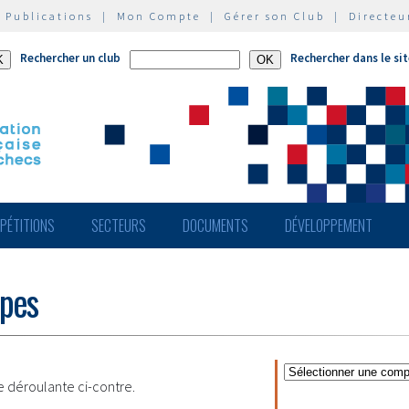
|
Publications
|
Mon Compte
|
Gérer son Club
|
Directeu
Rechercher un club
Rechercher dans le si
PÉTITIONS
SECTEURS
DOCUMENTS
DÉVELOPPEMENT
ipes
te déroulante ci-contre.