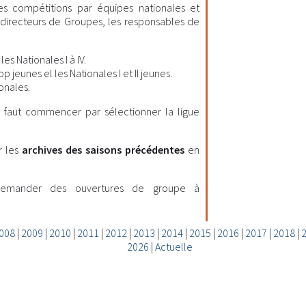
les compétitions par équipes nationales et
es directeurs de Groupes, les responsables de
es Nationales I à IV.
 jeunes el les Nationales I et II jeunes.
onales.
il faut commencer par sélectionner la ligue
r les
archives des saisons précédentes
en
demander des ouvertures de groupe à
008
|
2009
|
2010
|
2011
|
2012
|
2013
|
2014
|
2015
|
2016
|
2017
|
2018
|
2026
|
Actuelle