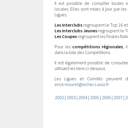
Il est possible de consulter toutes 
locales. Elles sont mises à jour par l
Ligues.
Les Interclubs
regroupent le Top 16 et l
Les Interclubs Jeunes
regroupent le Top
Les Coupes
regroupent les Finales Nati
Pour les
compétitions régionales
, 
dans la liste des Compétitions.
Il est également possible de consulte
utilisant les liens ci-dessous.
Les Ligues et Comités peuvent 
erick.mouret@echecs.asso.fr
2002
|
2003
|
2004
|
2005
|
2006
|
2007
|
2