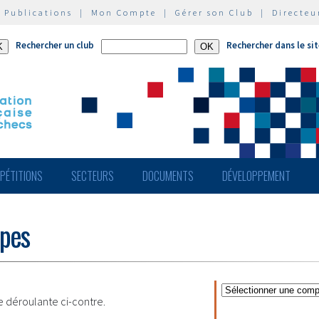
|
Publications
|
Mon Compte
|
Gérer son Club
|
Directeu
Rechercher un club
Rechercher dans le si
PÉTITIONS
SECTEURS
DOCUMENTS
DÉVELOPPEMENT
ipes
te déroulante ci-contre.