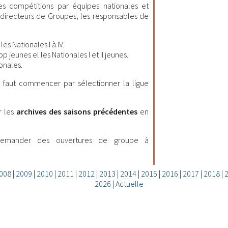
les compétitions par équipes nationales et
es directeurs de Groupes, les responsables de
es Nationales I à IV.
 jeunes el les Nationales I et II jeunes.
onales.
il faut commencer par sélectionner la ligue
r les
archives des saisons précédentes
en
demander des ouvertures de groupe à
008
|
2009
|
2010
|
2011
|
2012
|
2013
|
2014
|
2015
|
2016
|
2017
|
2018
|
2026
|
Actuelle