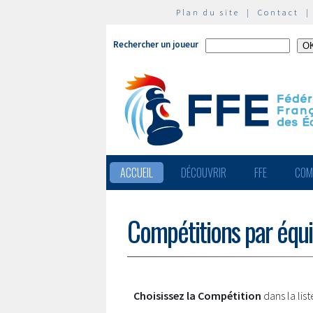
Plan du site
|
Contact
Rechercher un joueur
ACCUEIL
DÉCOUVRIR
FFE
COM
Compétitions par équ
Choisissez la Compétition
dans la lis