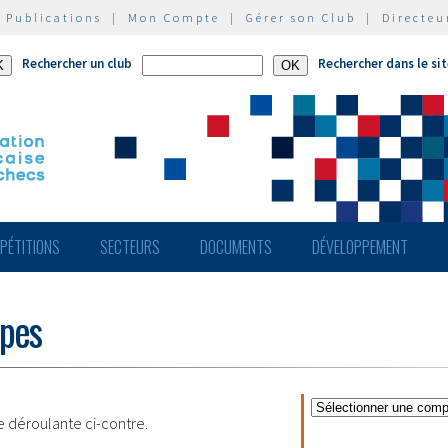
|
Publications
|
Mon Compte
|
Gérer son Club
|
Directeu
Rechercher un club
Rechercher dans le si
PÉTITIONS
SECTEURS
DOCUMENTS
DÉVELOPPEMENT
ipes
te déroulante ci-contre.