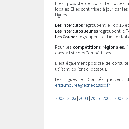
Il est possible de consulter toutes 
locales. Elles sont mises à jour par l
Ligues.
Les Interclubs
regroupent le Top 16 et l
Les Interclubs Jeunes
regroupent le Top
Les Coupes
regroupent les Finales Nati
Pour les
compétitions régionales
, 
dans la liste des Compétitions.
Il est également possible de consulte
utilisant les liens ci-dessous.
Les Ligues et Comités peuvent 
erick.mouret@echecs.asso.fr
2002
|
2003
|
2004
|
2005
|
2006
|
2007
|
2