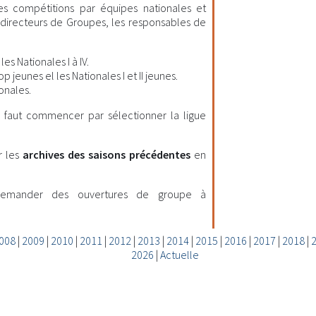
les compétitions par équipes nationales et
es directeurs de Groupes, les responsables de
es Nationales I à IV.
 jeunes el les Nationales I et II jeunes.
onales.
il faut commencer par sélectionner la ligue
r les
archives des saisons précédentes
en
demander des ouvertures de groupe à
008
|
2009
|
2010
|
2011
|
2012
|
2013
|
2014
|
2015
|
2016
|
2017
|
2018
|
2026
|
Actuelle