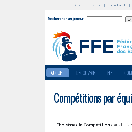
Plan du site
|
Contact
Rechercher un joueur
ACCUEIL
DÉCOUVRIR
FFE
COM
Compétitions par équ
Choisissez la Compétition
dans la lis