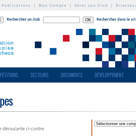
|
Publications
|
Mon Compte
|
Gérer son Club
|
Directeu
Rechercher un club
Rechercher dans le si
PÉTITIONS
SECTEURS
DOCUMENTS
DÉVELOPPEMENT
ipes
te déroulante ci-contre.