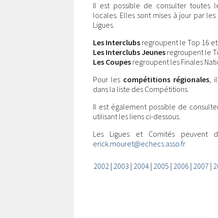
Il est possible de consulter toutes 
locales. Elles sont mises à jour par l
Ligues.
Les Interclubs
regroupent le Top 16 et l
Les Interclubs Jeunes
regroupent le Top
Les Coupes
regroupent les Finales Nati
Pour les
compétitions régionales
, 
dans la liste des Compétitions.
Il est également possible de consulte
utilisant les liens ci-dessous.
Les Ligues et Comités peuvent 
erick.mouret@echecs.asso.fr
2002
|
2003
|
2004
|
2005
|
2006
|
2007
|
2