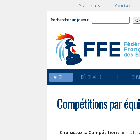
Plan du site
|
Contact
Rechercher un joueur
ACCUEIL
DÉCOUVRIR
FFE
COM
Compétitions par équ
Choisissez la Compétition
dans la lis