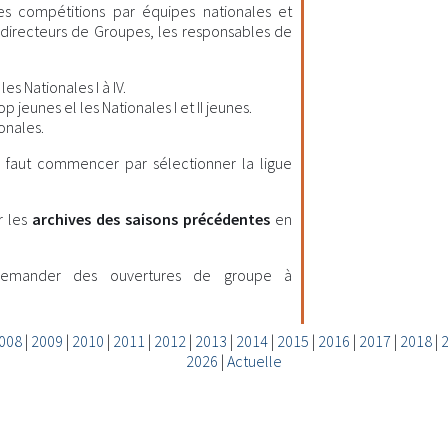
les compétitions par équipes nationales et
es directeurs de Groupes, les responsables de
es Nationales I à IV.
 jeunes el les Nationales I et II jeunes.
onales.
il faut commencer par sélectionner la ligue
r les
archives des saisons précédentes
en
demander des ouvertures de groupe à
008
|
2009
|
2010
|
2011
|
2012
|
2013
|
2014
|
2015
|
2016
|
2017
|
2018
|
2026
|
Actuelle