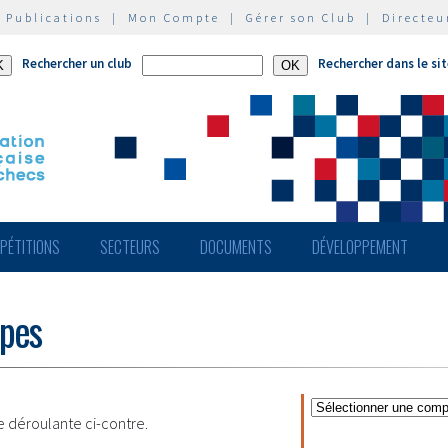
|
Publications
|
Mon Compte
|
Gérer son Club
|
Directeu
Rechercher un club
Rechercher dans le si
PÉTITIONS
SECTEURS
DOCUMENTS
DÉVELOPPEMENT
ipes
te déroulante ci-contre.