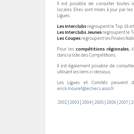
Il est possible de consulter toutes 
locales. Elles sont mises à jour par l
Ligues.
Les Interclubs
regroupent le Top 16 et l
Les Interclubs Jeunes
regroupent le Top
Les Coupes
regroupent les Finales Nati
Pour les
compétitions régionales
, 
dans la liste des Compétitions.
Il est également possible de consulte
utilisant les liens ci-dessous.
Les Ligues et Comités peuvent 
erick.mouret@echecs.asso.fr
2002
|
2003
|
2004
|
2005
|
2006
|
2007
|
2