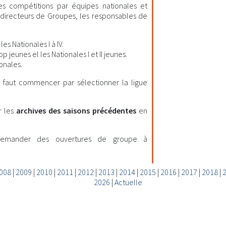
les compétitions par équipes nationales et
es directeurs de Groupes, les responsables de
es Nationales I à IV.
 jeunes el les Nationales I et II jeunes.
onales.
il faut commencer par sélectionner la ligue
r les
archives des saisons précédentes
en
demander des ouvertures de groupe à
008
|
2009
|
2010
|
2011
|
2012
|
2013
|
2014
|
2015
|
2016
|
2017
|
2018
|
2026
|
Actuelle