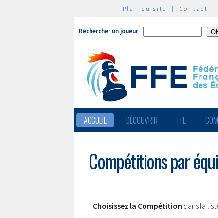
Plan du site
|
Contact
Rechercher un joueur
ACCUEIL
DÉCOUVRIR
FFE
COM
Compétitions par équ
Choisissez la Compétition
dans la lis