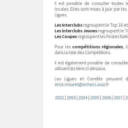
Il est possible de consulter toutes 
locales. Elles sont mises à jour par l
Ligues.
Les Interclubs
regroupent le Top 16 et l
Les Interclubs Jeunes
regroupent le Top
Les Coupes
regroupent les Finales Nati
Pour les
compétitions régionales
, 
dans la liste des Compétitions.
Il est également possible de consulte
utilisant les liens ci-dessous.
Les Ligues et Comités peuvent 
erick.mouret@echecs.asso.fr
2002
|
2003
|
2004
|
2005
|
2006
|
2007
|
2