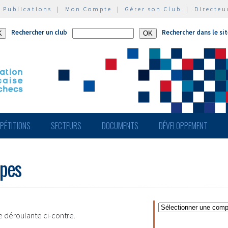
|
Publications
|
Mon Compte
|
Gérer son Club
|
Directeu
Rechercher un club
Rechercher dans le si
PÉTITIONS
SECTEURS
DOCUMENTS
DÉVELOPPEMENT
ipes
te déroulante ci-contre.