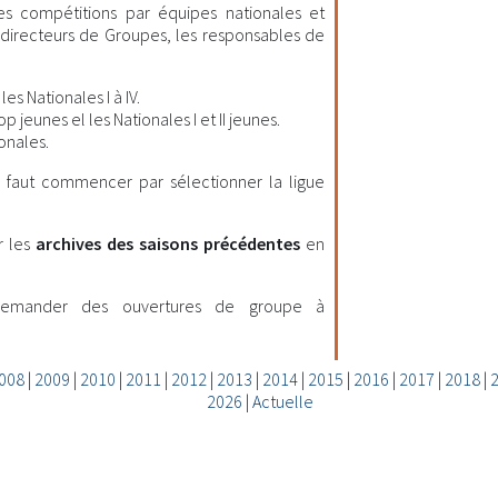
les compétitions par équipes nationales et
es directeurs de Groupes, les responsables de
es Nationales I à IV.
 jeunes el les Nationales I et II jeunes.
onales.
il faut commencer par sélectionner la ligue
r les
archives des saisons précédentes
en
demander des ouvertures de groupe à
008
|
2009
|
2010
|
2011
|
2012
|
2013
|
2014
|
2015
|
2016
|
2017
|
2018
|
2026
|
Actuelle