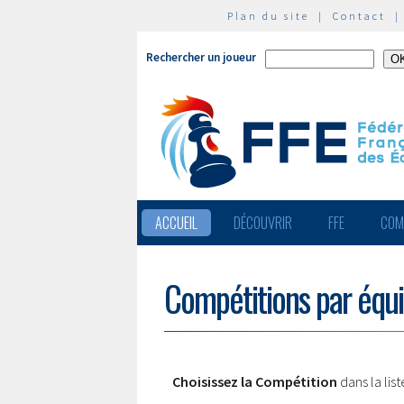
Plan du site
|
Contact
Rechercher un joueur
ACCUEIL
DÉCOUVRIR
FFE
COM
Compétitions par équ
Choisissez la Compétition
dans la lis