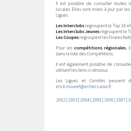
Il est possible de consulter toutes 
locales. Elles sont mises à jour par l
Ligues.
Les Interclubs
regroupent le Top 16 et l
Les Interclubs Jeunes
regroupent le Top
Les Coupes
regroupent les Finales Nati
Pour les
compétitions régionales
, 
dans la liste des Compétitions.
Il est également possible de consulte
utilisant les liens ci-dessous.
Les Ligues et Comités peuvent 
erick.mouret@echecs.asso.fr
2002
|
2003
|
2004
|
2005
|
2006
|
2007
|
2