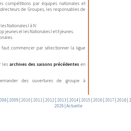
les compétitions par équipes nationales et
es directeurs de Groupes, les responsables de
es Nationales I à IV.
 jeunes el les Nationales I et II jeunes.
onales.
il faut commencer par sélectionner la ligue
r les
archives des saisons précédentes
en
demander des ouvertures de groupe à
008
|
2009
|
2010
|
2011
|
2012
|
2013
|
2014
|
2015
|
2016
|
2017
|
2018
|
2026
|
Actuelle