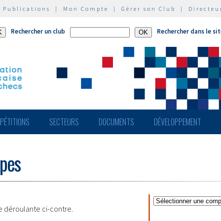
|
Publications
|
Mon Compte
|
Gérer son Club
|
Directeu
Rechercher un club
Rechercher dans le si
PÉTITIONS
SECTEURS
DOCUMENTS
DÉVELOPPEMENT
ipes
te déroulante ci-contre.