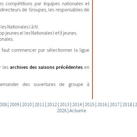
les compétitions par équipes nationales et
es directeurs de Groupes, les responsables de
es Nationales I à IV.
 jeunes el les Nationales I et II jeunes.
onales.
il faut commencer par sélectionner la ligue
r les
archives des saisons précédentes
en
demander des ouvertures de groupe à
008
|
2009
|
2010
|
2011
|
2012
|
2013
|
2014
|
2015
|
2016
|
2017
|
2018
|
2026
|
Actuelle