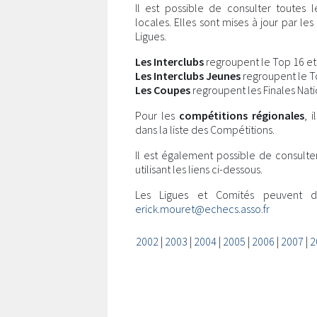
Il est possible de consulter toutes 
locales. Elles sont mises à jour par l
Ligues.
Les Interclubs
regroupent le Top 16 et l
Les Interclubs Jeunes
regroupent le Top
Les Coupes
regroupent les Finales Nati
Pour les
compétitions régionales
, 
dans la liste des Compétitions.
Il est également possible de consulte
utilisant les liens ci-dessous.
Les Ligues et Comités peuvent 
erick.mouret@echecs.asso.fr
2002
|
2003
|
2004
|
2005
|
2006
|
2007
|
2