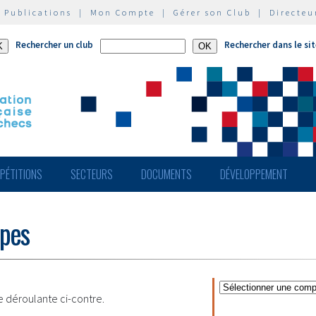
|
Publications
|
Mon Compte
|
Gérer son Club
|
Directeu
Rechercher un club
Rechercher dans le si
PÉTITIONS
SECTEURS
DOCUMENTS
DÉVELOPPEMENT
ipes
te déroulante ci-contre.