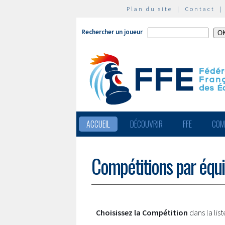
Plan du site
|
Contact
Rechercher un joueur
ACCUEIL
DÉCOUVRIR
FFE
COM
Compétitions par équ
Choisissez la Compétition
dans la lis