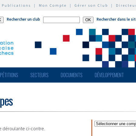
|
Publications
|
Mon Compte
|
Gérer son Club
|
Directeu
Rechercher un club
Rechercher dans le si
PÉTITIONS
SECTEURS
DOCUMENTS
DÉVELOPPEMENT
ipes
te déroulante ci-contre.