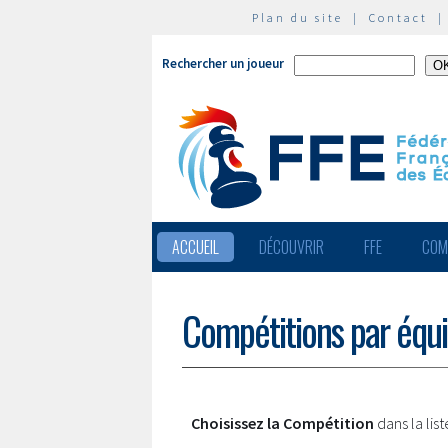
Plan du site
|
Contact
Rechercher un joueur
ACCUEIL
DÉCOUVRIR
FFE
COM
Compétitions par équ
Choisissez la Compétition
dans la lis