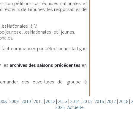
les compétitions par équipes nationales et
es directeurs de Groupes, les responsables de
es Nationales I à IV.
 jeunes el les Nationales I et II jeunes.
onales.
il faut commencer par sélectionner la ligue
r les
archives des saisons précédentes
en
demander des ouvertures de groupe à
008
|
2009
|
2010
|
2011
|
2012
|
2013
|
2014
|
2015
|
2016
|
2017
|
2018
|
2026
|
Actuelle