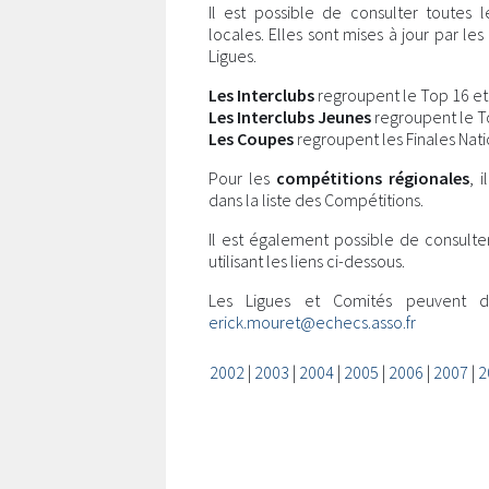
Il est possible de consulter toutes 
locales. Elles sont mises à jour par l
Ligues.
Les Interclubs
regroupent le Top 16 et l
Les Interclubs Jeunes
regroupent le Top
Les Coupes
regroupent les Finales Nati
Pour les
compétitions régionales
, 
dans la liste des Compétitions.
Il est également possible de consulte
utilisant les liens ci-dessous.
Les Ligues et Comités peuvent 
erick.mouret@echecs.asso.fr
2002
|
2003
|
2004
|
2005
|
2006
|
2007
|
2